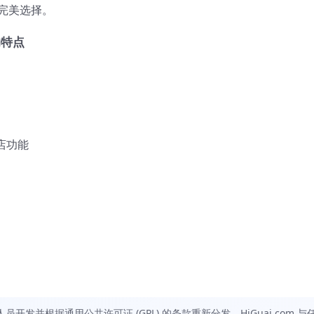
的完美选择。
的特点
商店功能
发并根据通用公共许可证 (GPL) 的条款重新分发。HiGuai.com 与