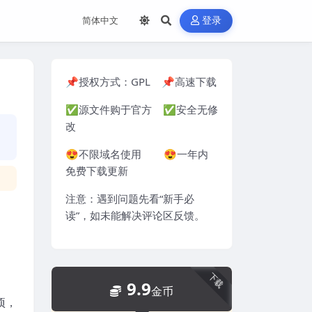
登录
📌授权方式：
GPL
📌高速下载
✅源文件购于官方 ✅安全无修
改
😍不限域名使用 😍一年内
免费下载更新
注意：遇到问题先看“
新手必
读
”，如未能解决评论区反馈。
下载
9.9
金币
项，