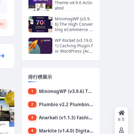
Theme v4.9.0 Activ
ated
MinimogWP (v3.9.
6) The High Conver
(
0
)
ting eCommerce W
ordPress Theme
WP Rocket (v3.19.0.
1) Caching Plugin f
or WordPress [Acti
vated]
排行榜展示
MinimogWP (v3.9.6) The High Converting eCommerce WordPress Theme
1
Plumbio v2.2 Plumbing Services WordPress Theme
2
Anarkali (v1.1.3) Fashion Shop Ecommerce Elementor Theme
3
首页
Markite (v1.4.0) Digital Marketplace WordPress Theme
4
ress主