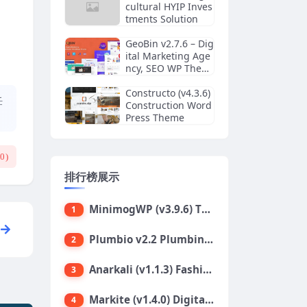
cultural HYIP Inves
tments Solution
GeoBin v2.7.6 – Dig
ital Marketing Age
ncy, SEO WP Them
e
Constructo (v4.3.6)
任
Construction Word
Press Theme
(
0
)
排行榜展示
MinimogWP (v3.9.6) The High Converting eCommerce WordPress Theme
1
Plumbio v2.2 Plumbing Services WordPress Theme
2
Anarkali (v1.1.3) Fashion Shop Ecommerce Elementor Theme
3
Markite (v1.4.0) Digital Marketplace WordPress Theme
4