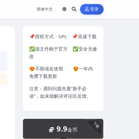
登录
📌授权方式：
GPL
📌高速下载
✅源文件购于官方 ✅安全无修
改
😍不限域名使用 😍一年内
免费下载更新
注意：遇到问题先看“
新手必
读
”，如未能解决评论区反馈。
下载
9.9
金币