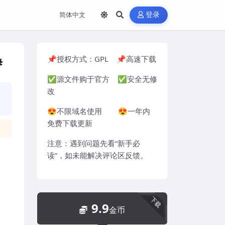
登录
📌授权方式：
GPL
📌高速下载
#
✅源文件购于官方 ✅安全无修
改
😍不限域名使用 😍一年内
免费下载更新
注意：遇到问题先看“
新手必
读
”，如未能解决评论区反馈。
下载
9.9
金币