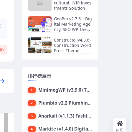
cultural HYIP Inves
tments Solution
GeoBin v2.7.6 – Dig
ital Marketing Age
任
ncy, SEO WP Them
e
Constructo (v4.3.6)
Construction Word
(
0
)
Press Theme
排行榜展示
MinimogWP (v3.9.6) The High Converting eCommerce WordPress Theme
1
Plumbio v2.2 Plumbing Services WordPress Theme
2
Anarkali (v1.1.3) Fashion Shop Ecommerce Elementor Theme
3
Markite (v1.4.0) Digital Marketplace WordPress Theme
4
首页