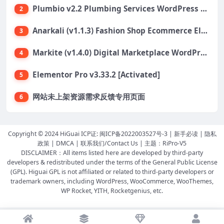
Plumbio v2.2 Plumbing Services WordPress Theme
2
Anarkali (v1.1.3) Fashion Shop Ecommerce Elementor Theme
3
Markite (v1.4.0) Digital Marketplace WordPress Theme
4
Elementor Pro v3.33.2 [Activated]
5
网站未上架资源需求反馈专用页面
6
Copyright © 2024 HiGuai ICP证:
闽ICP备2022003527号-3
|
新手必读
|
隐私
政策
|
DMCA
|
联系我们/Contact Us
| 主题：
RiPro-V5
DISCLAIMER：All items listed here are developed by third-party
developers & redistributed under the terms of the General Public License
(GPL). Higuai GPL is not affiliated or related to third-party developers or
trademark owners, including WordPress, WooCommerce, WooThemes,
WP Rocket, YITH, Rocketgenius, etc.