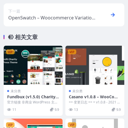
下一篇
OpenSwatch – Woocommerce Variations
Image Swatch v6.1.1 Download
相关文章
VIP
VIP
未分类
未分类
Fundbux (v1.5.0) Charity
Casano v1.0.8 – WooCom
& Fundraise WordPress T
merce Theme For Accesso
官方链接 非商业 WordPress 主题
== 变更日志 == = v1.0.8 - 2021 年
heme
(Fundbux) Nulled 是...
ries & Life Style Download
2 月 5 日 = -...
11
9.9
13
9.9
VIP
VIP