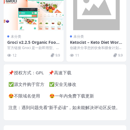
未分类
未分类
Groci v2.2.5 Organic Food
Ketocist – Keto Diet Word
and Grocery Market Word
Press Theme v.1.2.50 Dow
官方链接 Groci 是一款即用型、响
创建并分享您的饮食和膳食计划，
Press Theme [Activated]
应式且创新的有机食品 WordPres
nload
同时扩大受众群体，立即通过 Ket
12
9.9
11
9.9
s ...
ocist 产生...
📌授权方式：
GPL
📌高速下载
✅源文件购于官方 ✅安全无修改
😍不限域名使用 😍一年内免费下载更新
注意：遇到问题先看“
新手必读
”，如未能解决评论区反馈。