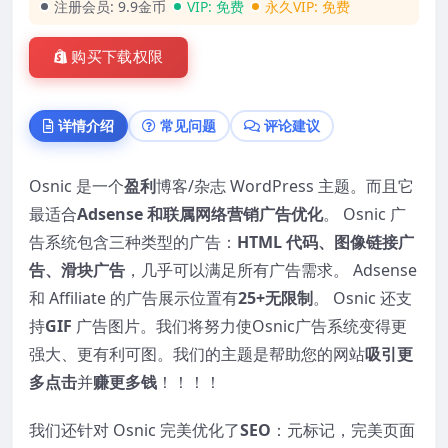
注册会员:
9.9金币
VIP:
免费
永久VIP:
免费
购买下载权限
详情介绍
常见问题
评论建议
Osnic 是一个
盈利
博客/杂志 WordPress 主题。而且它
最适合
Adsense 和联属网络营销
广告优化
。 Osnic 广
告系统包含三种类型的广告：
HTML 代码、图像链接广
告、滑块广告
，几乎可以满足所有广告需求。 Adsense
和 Affiliate 的广告展示位置有
25+
无限制
。 Osnic 还支
持
GIF
广告图片。我们将努力使Osnic广告系统变得更
强大、更有利可图。我们的主题是帮助您的网站
吸引更
多点击
并
赚更多钱
！！！！
我们还针对 Osnic 完美优化了
SEO
：元标记，完美页面