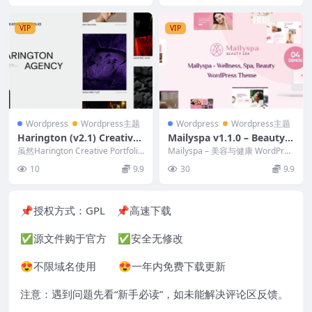
VIP
VIP
Wordpress
Wordpress主题
Wordpress
Wordpress主题
Harington (v2.1) Creative
Mailyspa v1.1.0 – Beauty
Portfolio Theme
& Wellness WordPress Th
虽然Harington Creative Portfolio
Mailyspa – 美容与健康 WordPres
Theme 专为设...
eme
s 主题是专为健康与水疗行业创...
10
9.9
30
9.9
📌授权方式：
GPL
📌高速下载
✅源文件购于官方 ✅安全无修改
😍不限域名使用 😍一年内免费下载更新
注意：遇到问题先看“
新手必读
”，如未能解决评论区反馈。