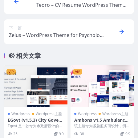
Teoro – CV Resume WordPress Theme v
1.1
下一篇
Zelus – WordPress Theme for Psycholog
y Counseling v1.3.5
相关文章
VIP
VIP
Wordpress
Wordpress主题
Wordpress
Wordpress主题
EGovt (v1.5.3) City Govern
Ambons v1.5 Ambulance
ment WordPress Theme
Service WordPress Theme
Egovt 是一款专为市政府设计的现
该主题专为紧急服务而设计，例如
代时尚 WordPress 主题。它包括
救护车服务、救护车公司或护理服
25
9.9
38
9.9
重要...
务。它为用户提供严重...