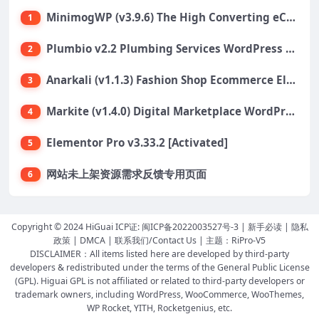
MinimogWP (v3.9.6) The High Converting eCommerce WordPress Theme
1
Plumbio v2.2 Plumbing Services WordPress Theme
2
Anarkali (v1.1.3) Fashion Shop Ecommerce Elementor Theme
3
Markite (v1.4.0) Digital Marketplace WordPress Theme
4
Elementor Pro v3.33.2 [Activated]
5
网站未上架资源需求反馈专用页面
6
Copyright © 2024 HiGuai ICP证:
闽ICP备2022003527号-3
|
新手必读
|
隐私
政策
|
DMCA
|
联系我们/Contact Us
| 主题：
RiPro-V5
DISCLAIMER：All items listed here are developed by third-party
developers & redistributed under the terms of the General Public License
(GPL). Higuai GPL is not affiliated or related to third-party developers or
trademark owners, including WordPress, WooCommerce, WooThemes,
WP Rocket, YITH, Rocketgenius, etc.