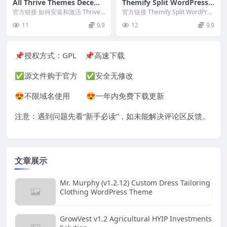
All Thrive Themes Decem
Themify Split WordPress T
ber 16, 2023
heme v7.1.8 #
官方链接 如何安装和激活 Thrive
官方链接 Themify Split WordPres
主题 237，作者：Shane Mela...
s Theme Nulle...
11
9.9
12
9.9
📌授权方式：
GPL
📌高速下载
✅源文件购于官方 ✅安全无修改
😍不限域名使用 😍一年内免费下载更新
注意：遇到问题先看“
新手必读
”，如未能解决评论区反馈。
文章展示
Mr. Murphy (v1.2.12) Custom Dress Tailoring
Clothing WordPress Theme
GrowVest v1.2 Agricultural HYIP Investments