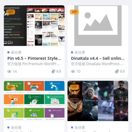
VIP
VIP
未分类
未分类
Pin v6.5 – Pinterest Style
DinaKala v4.4 – Sell online
Personal Masonry Blog Fr
in the simplest way possi
官方链接 Pin Premium WordPres
官方链接 DinaKala WordPress 主
ont-end Submission
s 主题是一款适合博主的时尚且...
ble!
题。以最简单的方式在线销售！
14
9.9
10
9.9
VIP
VIP
未分类
未分类