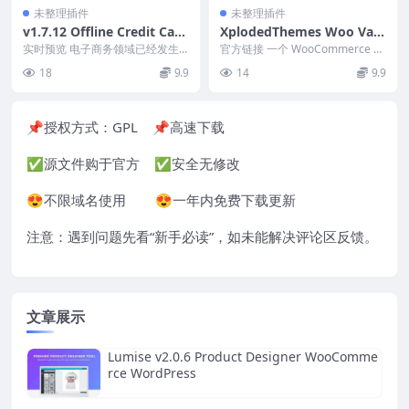
未整理插件
未整理插件
v1.7.12 Offline Credit Card
XplodedThemes Woo Vari
Processing for WooComm
ation Swatches v2.1.1 [Act
实时预览 电子商务领域已经发生
官方链接 一个 WooCommerce 扩
erce
了巨大的发展，各种支付方式不断
ivated]
展，可将变体下拉列表转换为美观
18
9.9
14
9.9
涌现，以满足在线购物...
的样本。...
📌授权方式：
GPL
📌高速下载
✅源文件购于官方 ✅安全无修改
😍不限域名使用 😍一年内免费下载更新
注意：遇到问题先看“
新手必读
”，如未能解决评论区反馈。
文章展示
Lumise v2.0.6 Product Designer WooComme
rce WordPress