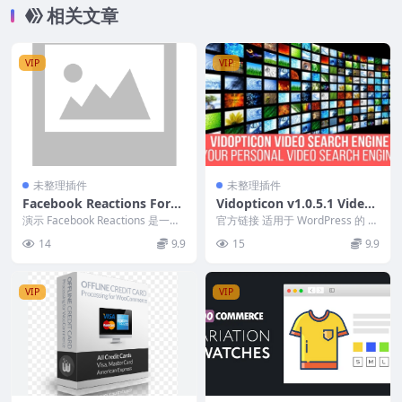
相关文章
VIP
VIP
未整理插件
未整理插件
Facebook Reactions For
Vidopticon v1.0.5.1 Video
WordPress v.2.7 Downloa
Search Engine Plugin for
演示 Facebook Reactions 是一个
官方链接 适用于 WordPress 的 Vi
d
简单且轻量级的 Ajax 支持...
WordPress
dopticon 视频搜索引擎插件...
14
9.9
15
9.9
VIP
VIP