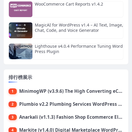
WooCommerce Cart Reports v1.4.2
MagicAI for WordPress v1.4 – AI Text, Image,
Chat, Code, and Voice Generator
Lighthouse v4.0.4 Performance Tuning Word
Press Plugin
排行榜展示
MinimogWP (v3.9.6) The High Converting eCommerce WordPress Theme
1
Plumbio v2.2 Plumbing Services WordPress Theme
2
Anarkali (v1.1.3) Fashion Shop Ecommerce Elementor Theme
3
Markite (v1.4.0) Digital Marketplace WordPress Theme
4