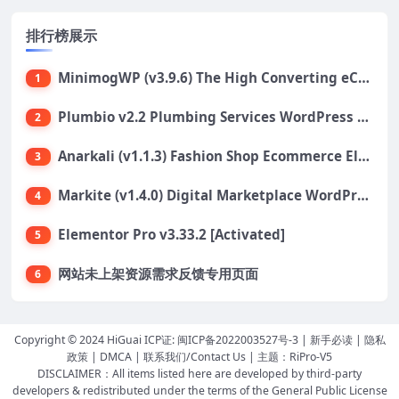
排行榜展示
MinimogWP (v3.9.6) The High Converting eCommerce WordPress Theme
1
Plumbio v2.2 Plumbing Services WordPress Theme
2
Anarkali (v1.1.3) Fashion Shop Ecommerce Elementor Theme
3
Markite (v1.4.0) Digital Marketplace WordPress Theme
4
Elementor Pro v3.33.2 [Activated]
5
网站未上架资源需求反馈专用页面
6
Copyright © 2024 HiGuai ICP证:
闽ICP备2022003527号-3
|
新手必读
|
隐私
政策
|
DMCA
|
联系我们/Contact Us
| 主题：
RiPro-V5
DISCLAIMER：All items listed here are developed by third-party
developers & redistributed under the terms of the General Public License