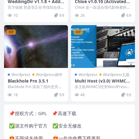
WeddingDir v1.1.8 + Addo
Chloé v1.0.10 (Activated)
ns – Directory Listing Wor
Personal Lifestyle WordPr
官方链接 您是否正在寻找结合供
Chloé 是一款适合现代影响者的现
dPress Theme
应商和情侣功能的婚礼供应商和供
ess Blog Theme
代、干净的生活方式博客 WordPr
10
9.9
26
9.9
应商目录或市场？ W...
ess ...
VIP
VIP
Wordpress
Wordpress插件
Wordpress
Wordpress主题
Blackhole Pro 3.5.1
Multi Host (v3.0) WHMCS
Hosting WordPress Them
Blackhole Pro 添加了指向您页面
多主机WHMCS托管WordPress主
的隐藏链接。您向 robots.tx...
e
题具有WHMCS桥兼容和设计集
18
9.9
48
9.9
成，适用于...
📌授权方式：
GPL
📌高速下载
✅源文件购于官方 ✅安全无修改
😍不限域名使用 😍一年内免费下载更新