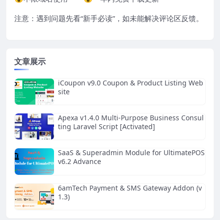
注意：遇到问题先看“
新手必读
”，如未能解决评论区反馈。
文章展示
iCoupon v9.0 Coupon & Product Listing Web
site
Apexa v1.4.0 Multi-Purpose Business Consul
ting Laravel Script [Activated]
SaaS & Superadmin Module for UltimatePOS
v6.2 Advance
6amTech Payment & SMS Gateway Addon (v
1.3)