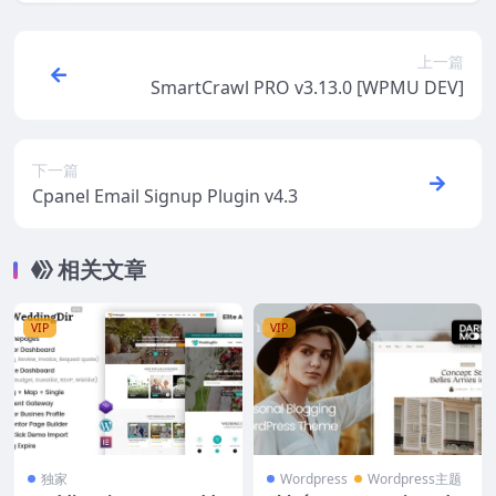
上一篇
SmartCrawl PRO v3.13.0 [WPMU DEV]
下一篇
Cpanel Email Signup Plugin v4.3
相关文章
VIP
VIP
独家
Wordpress
Wordpress主题