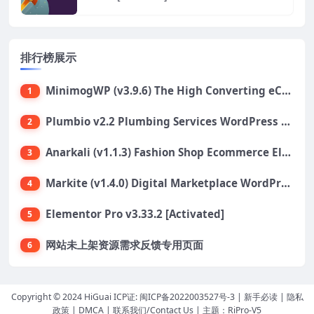
排行榜展示
MinimogWP (v3.9.6) The High Converting eCommerce WordPress Theme
1
Plumbio v2.2 Plumbing Services WordPress Theme
2
Anarkali (v1.1.3) Fashion Shop Ecommerce Elementor Theme
3
Markite (v1.4.0) Digital Marketplace WordPress Theme
4
Elementor Pro v3.33.2 [Activated]
5
网站未上架资源需求反馈专用页面
6
Copyright © 2024 HiGuai ICP证:
闽ICP备2022003527号-3
|
新手必读
|
隐私
政策
|
DMCA
|
联系我们/Contact Us
| 主题：
RiPro-V5