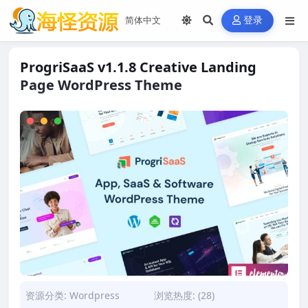
登录
ProgriSaaS v1.1.8 Creative Landing
Page WordPress Theme
资源分类:
Wordpress
浏览热度: (28)