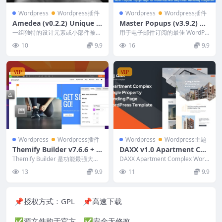
Wordpress
Wordpress插件
Wordpress
Wordpress插件
Amedea (v0.2.2) Unique D
Master Popups (v3.9.2) W
esign Elements for Eleme
ordPress Popup Plugin for
一组独特的设计元素或小部件被收
用于电子邮件订阅的最佳 WordPr
ntor
集为捆绑包。 几分钟之内，您就
Email Subscription [Activa
ess 弹出插件 Master Popups...
10
9.9
16
9.9
可以轻松地将独特的图...
ted]
VIP
VIP
Wordpress
Wordpress插件
Wordpress
Wordpress主题
Themify Builder v7.6.6 + P
DAXX v1.0 Apartment Co
ro v3.6.9 + All Addons Pac
mplex WordPress Theme
Themify Builder 是功能最强大且
DAXX Apartment Complex Word
k
易于使用的 WordPress 页...
Press 主题 Null...
13
9.9
11
9.9
📌授权方式：
GPL
📌高速下载
✅源文件购于官方 ✅安全无修改