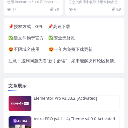
Dashboard Template
Gateway (v5.3.6)
使用 Bootstrap 5.1.0 和 React 17.
在您的商店中收取信用卡和借记卡
0.2 准备的管理仪...
付款的完美方式。付款由WorldPa
17
9.9
6
9.9
y Nulle...
📌授权方式：
GPL
📌高速下载
✅源文件购于官方 ✅安全无修改
😍不限域名使用 😍一年内免费下载更新
注意：遇到问题先看“
新手必读
”，如未能解决评论区反馈。
文章展示
Elementor Pro v3.33.2 [Activated]
Astra PRO (v4.11.4) Theme v4.9.0 Activated