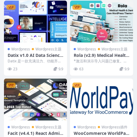
VIP
VIP
Wordpress
Wordpress主题
Wordpress
Wordpress主题
Datix v1.0 AI Data Science
Rola (v2.9) Medical Health
& Analytics WordPress Th
& Dental Care WordPress
Datix 是一款充满活力、功能齐全
*激活和演示导入问题已修复。安
eme
且高度优化的 WordPress 主题。
Theme
装主题，安装插件，然后转到工具
23
9.9
63
9.9
它专...
– 演示安装。仅此...
VIP
VIP
Wordpress
Wordpress主题
Wordpress
Wordpress插件
Facit (v4.4.1) React Admin
WooCommerce WorldPay