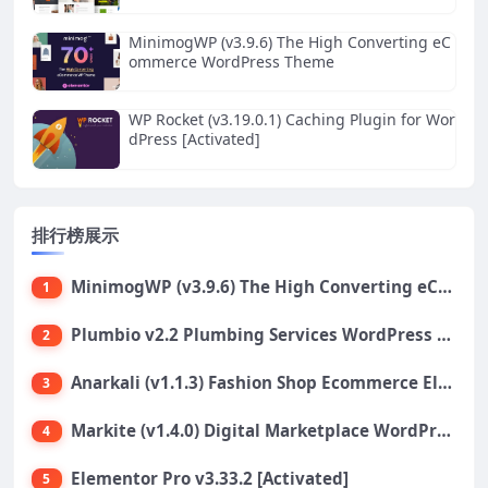
MinimogWP (v3.9.6) The High Converting eC
ommerce WordPress Theme
WP Rocket (v3.19.0.1) Caching Plugin for Wor
dPress [Activated]
排行榜展示
MinimogWP (v3.9.6) The High Converting eCommerce WordPress Theme
1
Plumbio v2.2 Plumbing Services WordPress Theme
2
Anarkali (v1.1.3) Fashion Shop Ecommerce Elementor Theme
3
Markite (v1.4.0) Digital Marketplace WordPress Theme
4
Elementor Pro v3.33.2 [Activated]
5