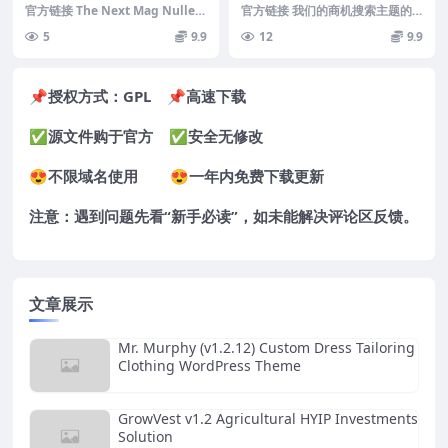
merce Magazine WordPre
rectory Listing WordPress
官方链接 The Next Mag Nulle
官方链接 我们的商机搜索主题的
ss Theme
d 是一款不可或缺的新闻和杂志主
Theme
第一个版本于 2013 年 8 月发布，
5
9.9
12
9.9
题...
其设计和主...
📌授权方式：
GPL
📌高速下载
✅源文件购于官方 ✅安全无修改
😍不限域名使用 😍一年内免费下载更新
注意：遇到问题先看“
新手必读
”，如未能解决评论区反馈。
文章展示
Mr. Murphy (v1.2.12) Custom Dress Tailoring
Clothing WordPress Theme
GrowVest v1.2 Agricultural HYIP Investments
Solution