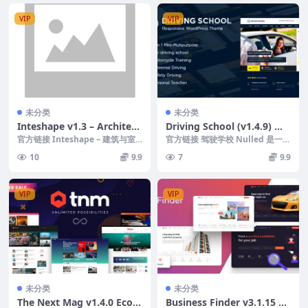
VIP
VIP
未分类
未分类
Inteshape v1.3 – Architect
Driving School (v1.4.9) Wo
ure and Interior WordPres
rdPress Theme
官方链接 Inteshape – 建筑与室
官方链接 驾驶学校 Nulled 是一个
s Theme
内 WordPress 主题是一个现代...
基于 Bootstrap 的高级 Wor...
10
9.9
7
9.9
VIP
VIP
未分类
未分类
The Next Mag v1.4.0 Ecom
Business Finder v3.1.15 Di