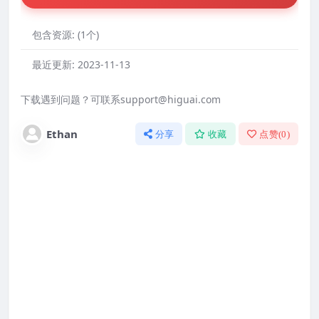
包含资源:
(1个)
最近更新:
2023-11-13
下载遇到问题？可联系support@higuai.com
Ethan
分享
收藏
点赞(
0
)
资源安全吗？
本站所有wordpress资源从原作者那里购买，通过
GUN通用公共许可证（GPL）授权激活，或修改破
解（无恶意），本站建议放心使用，但安全问题终
究是自己负责的，本站不负任何责任！如果你不接
受这点，请不要购买使用。
本站资源有哪些优缺点？
优点：安全，可商用（wordpress GPL资源），
永久使用，不限域名使用；缺点：更新无法在