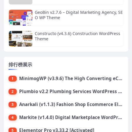
GeoBin v2.7.6 – Digital Marketing Agency, SE
O WP Theme
Constructo (v4.3.6) Construction WordPress
Theme
排行榜展示
MinimogWP (v3.9.6) The High Converting eCommerce WordPress Theme
1
Plumbio v2.2 Plumbing Services WordPress Theme
2
Anarkali (v1.1.3) Fashion Shop Ecommerce Elementor Theme
3
Markite (v1.4.0) Digital Marketplace WordPress Theme
4
Elementor Pro v3.33.2 [Activated]
5