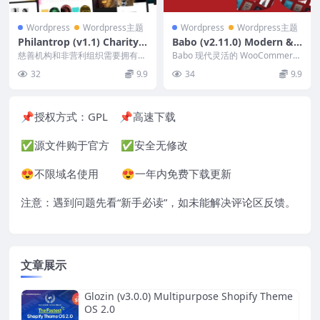
Wordpress
Wordpress主题
Wordpress
Wordpress主题
Philantrop (v1.1) Charity
Babo (v2.11.0) Modern & F
& Nonprofit WordPress T
lexible WooCommerce Th
慈善机构和非营利组织需要拥有与
Babo 现代灵活的 WooCommerce
heme
其使命一样令人惊叹和引人入胜的
eme
主题 这款优雅直观的电子商务 W
32
9.9
34
9.9
在线形象。Phila...
o...
📌授权方式：
GPL
📌高速下载
✅源文件购于官方 ✅安全无修改
😍不限域名使用 😍一年内免费下载更新
注意：遇到问题先看“
新手必读
”，如未能解决评论区反馈。
文章展示
Glozin (v3.0.0) Multipurpose Shopify Theme
OS 2.0