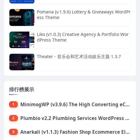
Pomana (v.1.9.6) Lottery & Giveaways WordPr
ess Theme
Liko (v1.0.3) Creative Agency & Portfolio Wor
dPress Theme
Theater - 音乐会和艺术活动娱乐主题 1.3.7
排行榜展示
MinimogWP (v3.9.6) The High Converting eCommerce WordPress Theme
1
Plumbio v2.2 Plumbing Services WordPress Theme
2
Anarkali (v1.1.3) Fashion Shop Ecommerce Elementor Theme
3