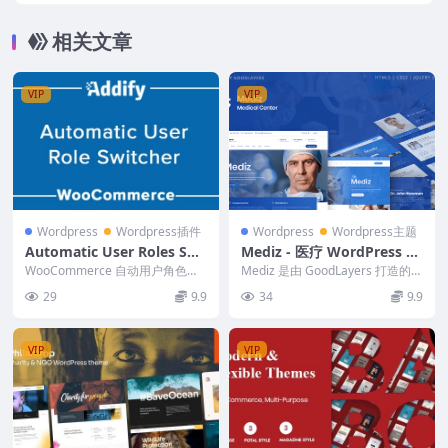
相关文章
VIP
VIP
Wordpress
Wordpress插件
Wordpress
Wordpress主题
Automatic User Roles Swi
Mediz - 医疗 WordPress 2.
tcher 1.3.0
1.3
WooCommerce 自动用户角色切
Mediz 是由 GoodLayers 打造的超
换器使您能够根据各种条件（例如
级强大的响应式 WordPres...
29
9.9
34
9.9
特定产品购买...
VIP
VIP