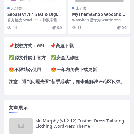
未分类
未分类
Seoaal v1.1.1 SEO & Digita
MyThemeShop WooShop
l Marketing WordPress Th
WordPress Theme v.1.3.11
官方链接 Seoall SEO 和数字营销
WooShop 是专为 WordPress W
eme
WordPress 主题 Nulle...
ooCommerce 商店构建的现...
14
9.9
15
9.9
📌授权方式：
GPL
📌高速下载
✅源文件购于官方 ✅安全无修改
😍不限域名使用 😍一年内免费下载更新
注意：遇到问题先看“
新手必读
”，如未能解决评论区反馈。
文章展示
Mr. Murphy (v1.2.12) Custom Dress Tailoring
Clothing WordPress Theme