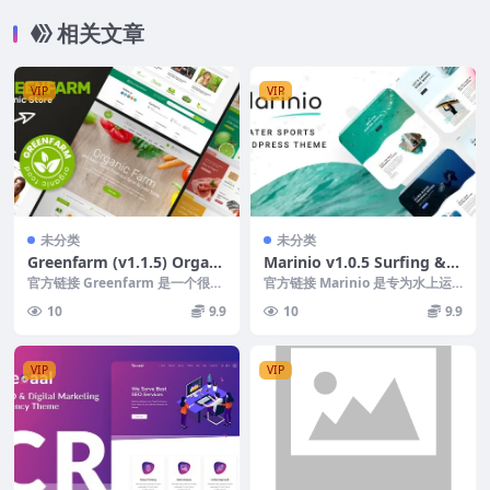
相关文章
VIP
VIP
未分类
未分类
Greenfarm (v1.1.5) Organi
Marinio v1.0.5 Surfing & S
c Theme for WooCommer
cuba Diving WordPress Th
官方链接 Greenfarm 是一个很棒
官方链接 Marinio 是专为水上运
ce WordPress
的 WordPress 主题，适合有机
eme
动设计的主题，特别是冲浪和水肺
10
9.9
10
9.9
商...
潜水！展示您...
VIP
VIP