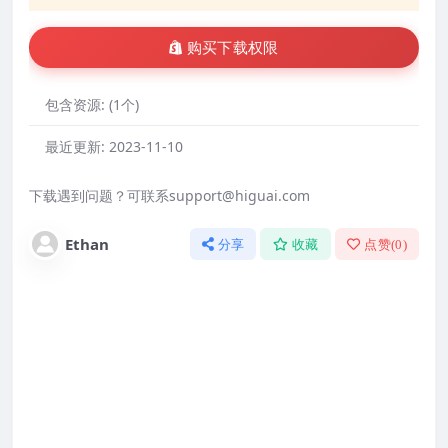
购买下载权限
包含资源:
(1个)
最近更新:
2023-11-10
下载遇到问题？可联系support@higuai.com
Ethan
分享
收藏
点赞(
0
)
资源安全吗？
本站所有wordpress资源从原作者那里购买，通过
GUN通用公共许可证（GPL）授权激活，或修改破
解（无恶意），本站建议放心使用，但安全问题终
究是自己负责的，本站不负任何责任！如果你不接
受这点，请不要购买使用。
本站资源有哪些优缺点？