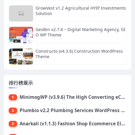
GrowVest v1.2 Agricultural HYIP Investments
Solution
GeoBin v2.7.6 – Digital Marketing Agency, SE
O WP Theme
Constructo (v4.3.6) Construction WordPress
Theme
排行榜展示
MinimogWP (v3.9.6) The High Converting eCommerce WordPress Theme
1
Plumbio v2.2 Plumbing Services WordPress Theme
2
Anarkali (v1.1.3) Fashion Shop Ecommerce Elementor Theme
3