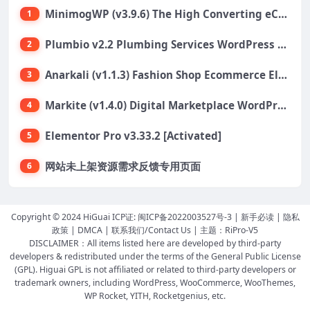
MinimogWP (v3.9.6) The High Converting eCommerce WordPress Theme
1
Plumbio v2.2 Plumbing Services WordPress Theme
2
Anarkali (v1.1.3) Fashion Shop Ecommerce Elementor Theme
3
Markite (v1.4.0) Digital Marketplace WordPress Theme
4
Elementor Pro v3.33.2 [Activated]
5
网站未上架资源需求反馈专用页面
6
Copyright © 2024 HiGuai ICP证:
闽ICP备2022003527号-3
|
新手必读
|
隐私
政策
|
DMCA
|
联系我们/Contact Us
| 主题：
RiPro-V5
DISCLAIMER：All items listed here are developed by third-party
developers & redistributed under the terms of the General Public License
(GPL). Higuai GPL is not affiliated or related to third-party developers or
trademark owners, including WordPress, WooCommerce, WooThemes,
WP Rocket, YITH, Rocketgenius, etc.