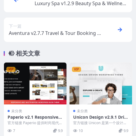
Luxury Spa v1.2.9 Beauty Spa & Wellness
Resort Theme
下一篇
Aventura v2.7.7 Travel & Tour Booking Sy
stem WP Theme
相关文章
VIP
VIP
未分类
未分类
Paperio v2.1 Responsive A
Unicon Design v2.9.1 Driv
nd Multipurpose WordPre
en Multipurpose Theme
官方链接 Paperio 提供时尚现代、
官方链接 Unicon 是第一个设计驱
ss Blog Theme
精美且技术先进、用户友好且易于
动的多用途 WordPress 主题，非
7
9.9
10
9.9
阅读的有吸...
常...