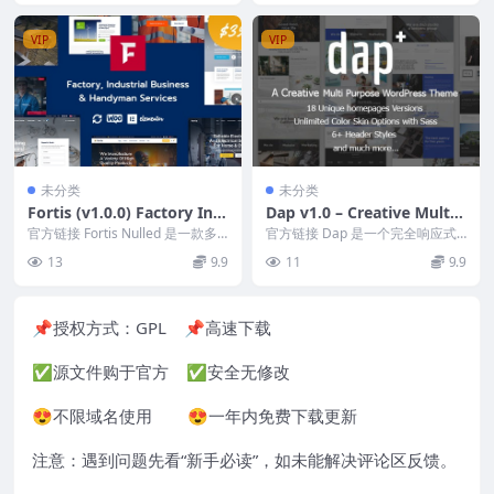
VIP
VIP
未分类
未分类
Fortis (v1.0.0) Factory Ind
Dap v1.0 – Creative MultiP
ustrial Business & Handy
urpose WordPress Theme
官方链接 Fortis Nulled 是一款多
官方链接 Dap 是一个完全响应式
man Services WordPress T
功能、现代化的工厂工业商业和杂
的 WordPress 主题，采用创意和
13
9.9
11
9.9
工服...
简洁的...
heme
📌授权方式：
GPL
📌高速下载
✅源文件购于官方 ✅安全无修改
😍不限域名使用 😍一年内免费下载更新
注意：遇到问题先看“
新手必读
”，如未能解决评论区反馈。