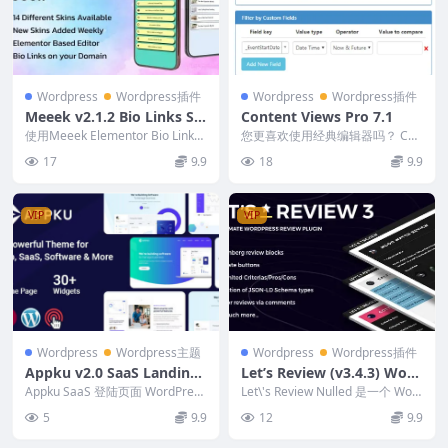
Wordpress
Wordpress插件
Wordpress
Wordpress插件
Meeek v2.1.2 Bio Links Sa
Content Views Pro 7.1
aS (WordPress)
使用Meeek Elementor Bio Links
您更喜欢使用经典编辑器吗？ Con
Builder for ...
tent Views Pro 非常适合您。我
17
9.9
18
9.9
们...
VIP
VIP
Wordpress
Wordpress主题
Wordpress
Wordpress插件
Appku v2.0 SaaS Landing
Let’s Review (v3.4.3) Word
Page WordPress Theme
Press Plugin With Affiliate
Appku SaaS 登陆页面 WordPress
Let\'s Review Nulled 是一个 Wor
主题 是一个令人惊叹的最小 ...
Options
dPress 评论插件，...
5
9.9
12
9.9