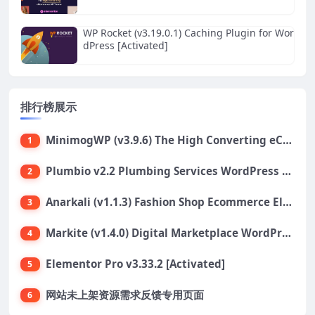
WP Rocket (v3.19.0.1) Caching Plugin for Wor
dPress [Activated]
排行榜展示
MinimogWP (v3.9.6) The High Converting eCommerce WordPress Theme
1
Plumbio v2.2 Plumbing Services WordPress Theme
2
Anarkali (v1.1.3) Fashion Shop Ecommerce Elementor Theme
3
Markite (v1.4.0) Digital Marketplace WordPress Theme
4
Elementor Pro v3.33.2 [Activated]
5
网站未上架资源需求反馈专用页面
6