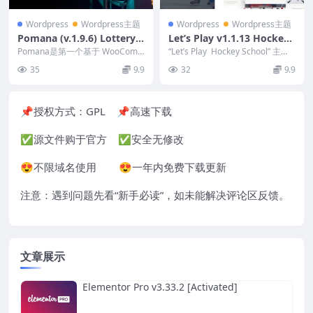
Wordpress
Wordpress主题
Wordpress
Wordpress主题
Pomana (v.1.9.6) Lottery
Let’s Play v1.1.13 Hockey
& Giveaways WordPress T
School & Sport WordPress
Pomana是第一个基于 WooCom
“Let’s Play Hockey School” 主
heme
merce 的主题，专为彩票、赠品
Theme
题，主题为“体育”Wo...
35
9.9
32
9.9
或抽奖活...
📌授权方式：
GPL
📌高速下载
✅源文件购于官方 ✅安全无修改
😍不限域名使用 😍一年内免费下载更新
注意：遇到问题先看“
新手必读
”，如未能解决评论区反馈。
文章展示
Elementor Pro v3.33.2 [Activated]