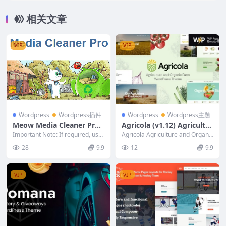
相关文章
VIP
VIP
Wordpress
Wordpress插件
Wordpress
Wordpress主题
Meow Media Cleaner Pro
Agricola (v1.12) Agricultur
(v6.8.5) Clean your WordP
e and Organic Farm Word
Important Note: If required, use
Agricola Agriculture and Organic
ress [Activated]
any ran...
Press Theme
Farm Wo...
28
9.9
12
9.9
VIP
VIP