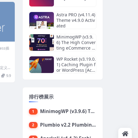
Astra PRO (v4.11.4)
Theme v4.9.0 Activ
ated
MinimogWP (v3.9.
6) The High Conver
ting eCommerce W
ress插
ordPress Theme
WP Rocket (v3.19.0.
1) Caching Plugin f
件自定义
or WordPress [Acti
..
vated]
9.9
排行榜展示
MinimogWP (v3.9.6) The High Converting eCommerce WordPress Theme
1
Plumbio v2.2 Plumbing Services WordPress Theme
2