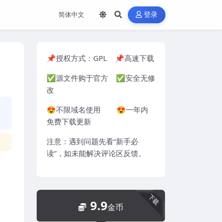
登录
📌授权方式：
GPL
📌高速下载
✅源文件购于官方 ✅安全无修
改
😍不限域名使用 😍一年内
免费下载更新
注意：遇到问题先看“
新手必
读
”，如未能解决评论区反馈。
下载
9.9
金币