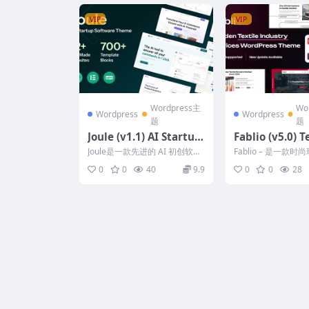
VIP
VIP
Wordpress主
Wo
Wordpress
Wordpress
题
题
Joule (v1.1) AI Startup
Fablio (v5.0) T
Software Elementor
dustry WordP
Joule是一款先进的 AI 初创软件
Fablio – 是一款
WordPress Theme
eme
WordPress 主题，专为寻求现
布局，适用于 纺织
0
0
40
9.9
0
0
28
代、...
制造、纺织设备...