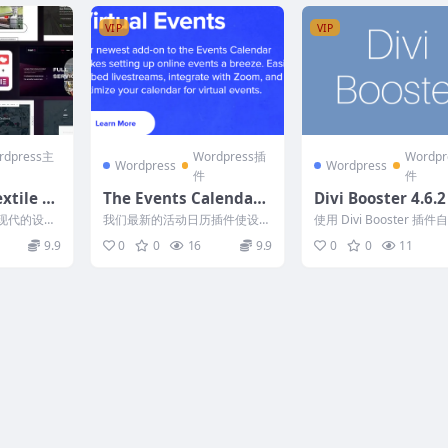
VIP
VIP
rdpress主
Wordpress插
Wordp
Wordpress
Wordpress
件
件
extile In
The Events Calendar
Divi Booster 4.6.2
ress Th
Virtual Events (v1.15.
时尚现代的设计
我们最新的活动日历插件使设置
使用 Divi Booster 插
8)
业务、纺织
在线活动变得轻而易举。轻松嵌
您的 Elegant Divi 主题。.
9.9
0
0
16
9.9
0
0
11
入直播、与 Zoom 集...