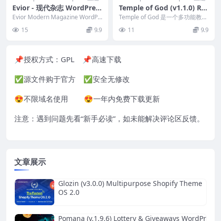
Evior - 现代杂志 WordPres
Temple of God (v1.1.0) Rel
s 主题 2.0
igion and Church WordPr
Evior Modern Magazine WordPr
Temple of God 是一个多功能教堂
ess Theme 是一...
ess Theme
主题，专为各种类型和教派的教堂
15
9.9
11
9.9
创建，...
📌授权方式：
GPL
📌高速下载
✅源文件购于官方 ✅安全无修改
😍不限域名使用 😍一年内免费下载更新
注意：遇到问题先看“
新手必读
”，如未能解决评论区反馈。
文章展示
Glozin (v3.0.0) Multipurpose Shopify Theme
OS 2.0
Pomana (v.1.9.6) Lottery & Giveaways WordPr