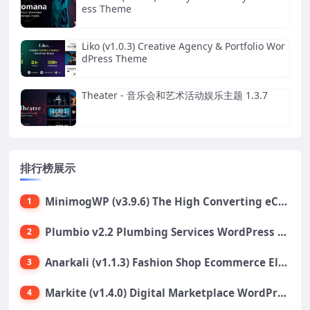
ess Theme
Liko (v1.0.3) Creative Agency & Portfolio Wor
dPress Theme
Theater - 音乐会和艺术活动娱乐主题 1.3.7
排行榜展示
MinimogWP (v3.9.6) The High Converting eCommerce WordPress Theme
1
Plumbio v2.2 Plumbing Services WordPress Theme
2
Anarkali (v1.1.3) Fashion Shop Ecommerce Elementor Theme
3
Markite (v1.4.0) Digital Marketplace WordPress Theme
4