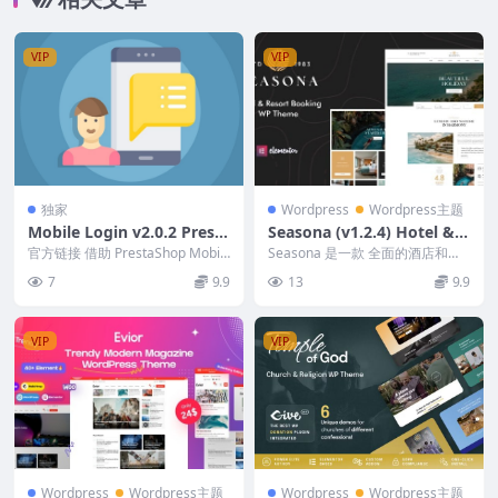
VIP
VIP
独家
Wordpress
Wordpress主题
Mobile Login v2.0.2 Presta
Seasona (v1.2.4) Hotel & R
Shop Plugin
esort Booking WordPress
官方链接 借助 PrestaShop Mobil
Seasona 是一款 全面的酒店和度
e 注册和登录插件，电子商务商
Theme
假村预订 WordPress 主题 ，具
7
9.9
13
9.9
店...
有...
VIP
VIP
Wordpress
Wordpress主题
Wordpress
Wordpress主题