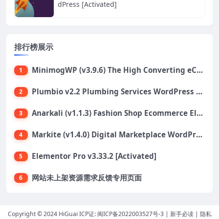
dPress [Activated]
排行榜展示
MinimogWP (v3.9.6) The High Converting eCommerce WordPress Theme
1
Plumbio v2.2 Plumbing Services WordPress Theme
2
Anarkali (v1.1.3) Fashion Shop Ecommerce Elementor Theme
3
Markite (v1.4.0) Digital Marketplace WordPress Theme
4
Elementor Pro v3.33.2 [Activated]
5
网站未上架资源需求反馈专用页面
6
Copyright © 2024 HiGuai ICP证:
闽ICP备2022003527号-3
|
新手必读
|
隐私