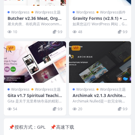
Wordpress
Wordpress主题
Wordpress
Wordpress插件
Butcher v2.36 Meat, Orga
Gravity Forms (v2.9.1) + L
nic Shop Woocommerce
atest Addons Pack [Activa
屠夫肉类、有机商店 Woocomme
如果您运行 WordPress 网站，Gr
WordPress Theme
rce WordPress 主题无效是一个
ted*]
avity Forms 是专家们一致认...
10
9.9
48
9.9
整...
VIP
VIP
Wordpress
Wordpress主题
Wordpress
Wordpress主题
Gita v1.7 Spiritual Teachin
Archimak v2.1.3 Architect
gs & Yoga WordPress The
ure Interior Portfolio Wor
Gita 是关于克里希纳寺庙的精彩在
Archimak Nulled是一款完全响应
me
线演示，这是一个提供瑜伽、教
dPress Theme [Activated]
式、专业且多功能的建筑 WordP
54
9.9
20
9.9
堂、冥想和灵性练...
r...
📌授权方式：
GPL
📌高速下载