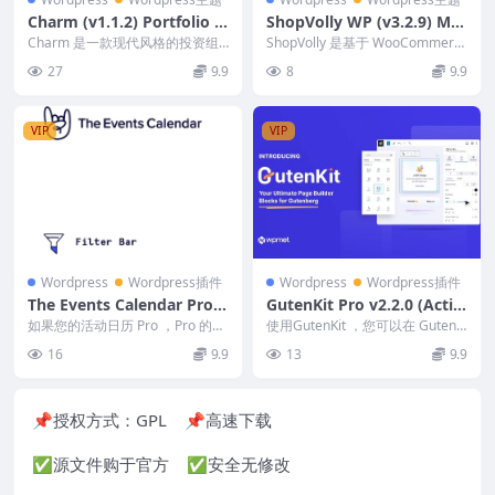
Charm (v1.1.2) Portfolio f
ShopVolly WP (v3.2.9) Mul
or Freelancers & Agencies
tipurpose WooCommerce
Charm 是一款现代风格的投资组
ShopVolly 是基于 WooCommerc
合风格主题，注重排版和对细节的
Theme
e 插件的 WordPress ...
27
9.9
8
9.9
关注。使用响应式...
VIP
VIP
Wordpress
Wordpress插件
Wordpress
Wordpress插件
The Events Calendar Pro F
GutenKit Pro v2.2.0 (Activ
ilter Bar Addon 5.5.8
ated)
如果您的活动日历 Pro ，Pro 的位
使用GutenKit ，您可以在 Gutenb
置搜索中还包含一个距离过滤器。
erg 中设计您的下一个 Word...
16
9.9
13
9.9
当然，您可...
📌授权方式：
GPL
📌高速下载
✅源文件购于官方 ✅安全无修改