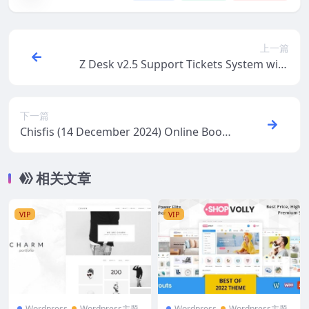
上一篇
Z Desk v2.5 Support Tickets System with
Knowledge Base and FAQs [Activated]
下一篇
Chisfis (14 December 2024) Online Booki
ng React Template
相关文章
VIP
VIP
Wordpress
Wordpress主题
Wordpress
Wordpress主题