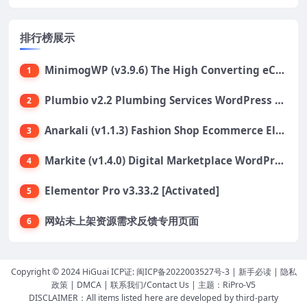
排行榜展示
MinimogWP (v3.9.6) The High Converting eCommerce WordPress Theme
1
Plumbio v2.2 Plumbing Services WordPress Theme
2
Anarkali (v1.1.3) Fashion Shop Ecommerce Elementor Theme
3
Markite (v1.4.0) Digital Marketplace WordPress Theme
4
Elementor Pro v3.33.2 [Activated]
5
网站未上架资源需求反馈专用页面
6
Copyright © 2024 HiGuai ICP证:
闽ICP备2022003527号-3
|
新手必读
|
隐私
政策
|
DMCA
|
联系我们/Contact Us
| 主题：
RiPro-V5
DISCLAIMER：All items listed here are developed by third-party