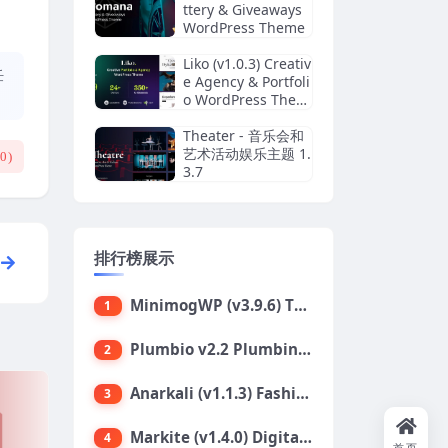
ttery & Giveaways
WordPress Theme
Liko (v1.0.3) Creativ
任
e Agency & Portfoli
o WordPress Them
e
Theater - 音乐会和
艺术活动娱乐主题 1.
(
0
)
3.7
排行榜展示
MinimogWP (v3.9.6) The High Converting eCommerce WordPress Theme
1
Plumbio v2.2 Plumbing Services WordPress Theme
2
Anarkali (v1.1.3) Fashion Shop Ecommerce Elementor Theme
3
Markite (v1.4.0) Digital Marketplace WordPress Theme
4
首页