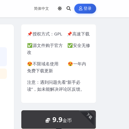
登录
📌授权方式：
GPL
📌高速下载
✅源文件购于官方 ✅安全无修
改
😍不限域名使用 😍一年内
免费下载更新
注意：遇到问题先看“
新手必
读
”，如未能解决评论区反馈。
下载
9.9
金币