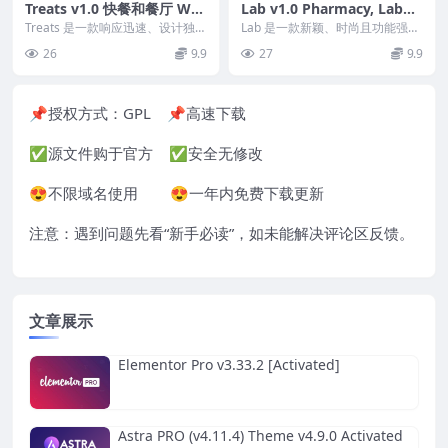
Treats v1.0 快餐和餐厅 Wor
Lab v1.0 Pharmacy, Labor
dPress 主题
atory & Research WordPr
Treats 是一款响应迅速、设计独特
Lab 是一款新颖、时尚且功能强大
且现代的 WordPress 主题。我们
ess Theme [Activated]
的 WordPress 主题，非常适合任
26
9.9
27
9.9
在...
何科学...
📌授权方式：
GPL
📌高速下载
✅源文件购于官方 ✅安全无修改
😍不限域名使用 😍一年内免费下载更新
注意：遇到问题先看“
新手必读
”，如未能解决评论区反馈。
文章展示
Elementor Pro v3.33.2 [Activated]
Astra PRO (v4.11.4) Theme v4.9.0 Activated