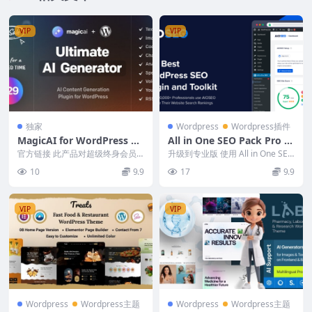
VIP
VIP
独家
Wordpress
Wordpress插件
MagicAI for WordPress v
All in One SEO Pack Pro 4.
1.4 – AI Text, Image, Chat,
7.3 + Updated Addons [Ac
官方链接 此产品对超级终身会员
升级到专业版 使用 All in One SEO
Code, and Voice Generato
免费。 标准终身会员可享受 40%
tivated]
Pack Pro 来优化您的 ...
10
9.9
17
9.9
折扣6 个月会...
r
VIP
VIP
Wordpress
Wordpress主题
Wordpress
Wordpress主题