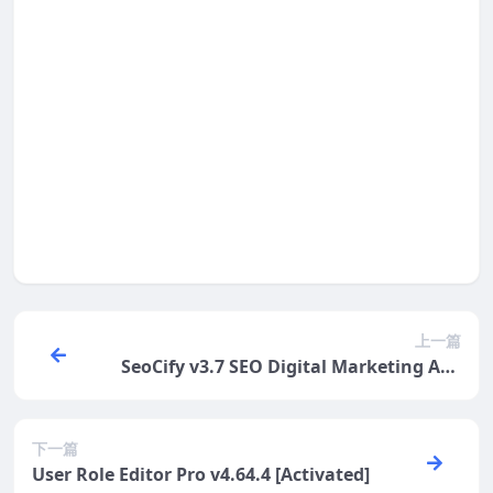
官方都有教程的，可以到官网查看名为
Documentations或者Doc的页面学习。本站资源
价格仅提供资源下载，不包含使用指导等售后服
务，如需要可邮件联系站长付费服务。
登录后评论
提示：请文明发言
上一篇
SeoCify v3.7 SEO Digital Marketing Age
ncy WP Theme
下一篇
User Role Editor Pro v4.64.4 [Activated]