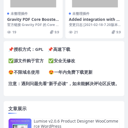
未整理插件
未整理插件
Gravity PDF Core Booster
Added integration with IN
Addon v1.3.4
BOX (UseINBOX) – Upgrad
官方链接 Gravity PDF 的 Core B
变更日志 [2021-02-18-7.20版本] -
ooster 插件让您可以更好...
ed Stripe integration [202
添加了与 INBOX (U...
19
9.9
21
9.9
1-02-18 – v7.20]
📌授权方式：
GPL
📌高速下载
✅源文件购于官方 ✅安全无修改
😍不限域名使用 😍一年内免费下载更新
注意：遇到问题先看“
新手必读
”，如未能解决评论区反馈。
文章展示
Lumise v2.0.6 Product Designer WooComme
rce WordPress