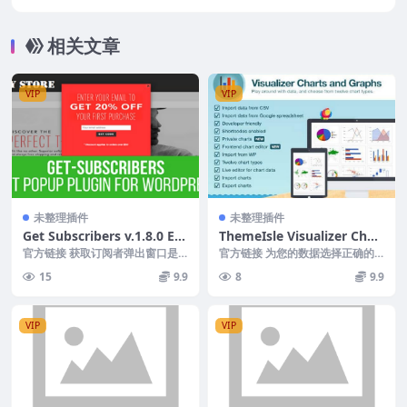
相关文章
VIP
VIP
未整理插件
未整理插件
Get Subscribers v.1.8.0 Exi
ThemeIsle Visualizer Char
t Popup for WordPress
ts and Graphs Pro v1.9.5
官方链接 获取订阅者弹出窗口是
官方链接 为您的数据选择正确的
一个功能强大的响应式 html 页面
介质类型，包括流行的 DataTabl
15
9.9
8
9.9
弹出窗口，可以...
es 表格、...
VIP
VIP