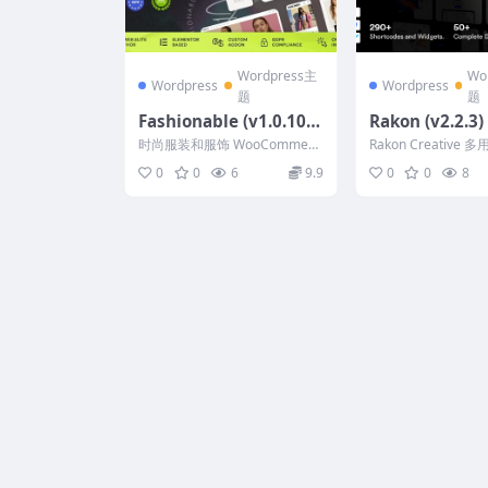
Wordpress主
Wo
Wordpress
Wordpress
题
题
Fashionable (v1.0.10)
Rakon (v2.2.3)
Clothing & Apparel W
e Multi-Purpo
时尚服装和服饰 WooCommerc
Rakon Creative 多
ooCommerce Theme
Press Theme
e 主题 是适用于服装店、时尚精
ess 主题基于 Elemen
0
0
6
9.9
0
0
8
品店、服装店...