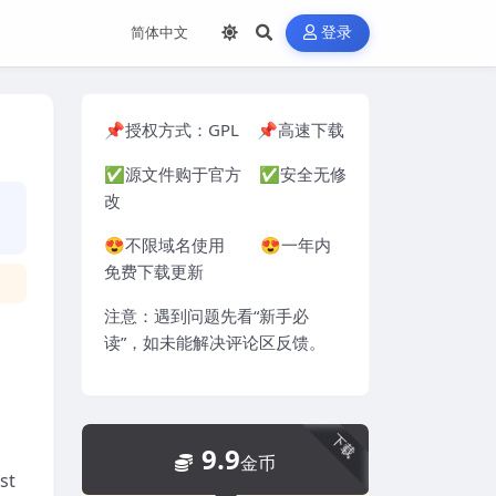
登录
📌授权方式：
GPL
📌高速下载
✅源文件购于官方 ✅安全无修
改
😍不限域名使用 😍一年内
免费下载更新
注意：遇到问题先看“
新手必
读
”，如未能解决评论区反馈。
下载
9.9
金币
st