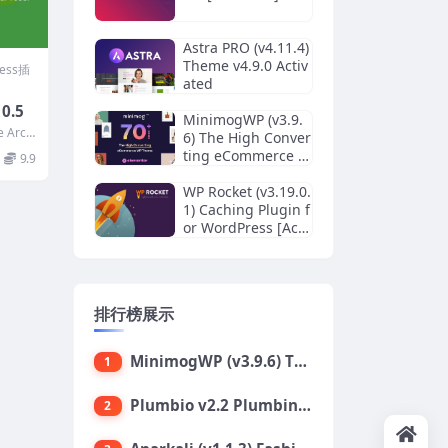
Astra PRO (v4.11.4)
Theme v4.9.0 Activ
ress插
ated
10.5
MinimogWP (v3.9.
e Arch
6) The High Conver
ting eCommerce W
9.9
ordPress Theme
WP Rocket (v3.19.0.
1) Caching Plugin f
or WordPress [Acti
vated]
排行榜展示
MinimogWP (v3.9.6) The High Converting eCommerce WordPress Theme
1
Plumbio v2.2 Plumbing Services WordPress Theme
2