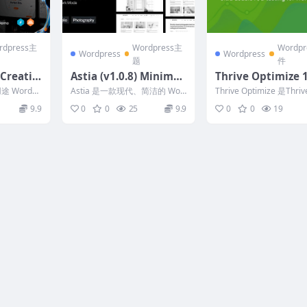
rdpress主
Wordpress主
Wordp
Wordpress
Wordpress
题
件
 Creativ
Astia (v1.0.8) Minimal
Thrive Optimize 
se Word
Portfolio WordPress T
用途 WordPr
Astia 是一款现代、简洁的 Wor
Thrive Optimize 是Thriv
heme for Photograph
...
dPress 主题，适用于现代摄影
itect的一款插件， ...
9.9
0
0
25
9.9
0
0
19
和摄像作...
ers