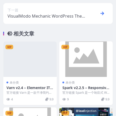
下一篇
VisualModo Mechanic WordPress Them
e v3.0.2 Download
相关文章
VIP
VIP
未分类
未分类
Varn v2.4 – Elementor IT
Spark v2.2.5 – Responsive
& SEO Agency WordPress
WHMCS Hosting WordPre
官方链接 Varn 是一款干净简约的
官方链接 Spark 是一个响应式 WH
Theme [Activated]
WordPress 主题，适用于数字代
ss Theme
MCS 托管 WordPress 主题。...
4
9.9
9
9.9
理机...
VIP
VIP