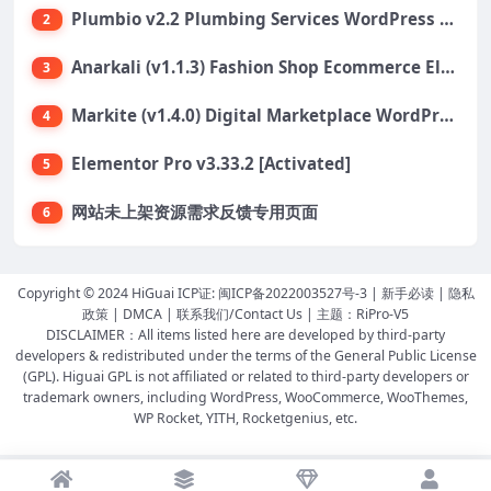
Plumbio v2.2 Plumbing Services WordPress Theme
2
Anarkali (v1.1.3) Fashion Shop Ecommerce Elementor Theme
3
Markite (v1.4.0) Digital Marketplace WordPress Theme
4
Elementor Pro v3.33.2 [Activated]
5
网站未上架资源需求反馈专用页面
6
Copyright © 2024 HiGuai ICP证:
闽ICP备2022003527号-3
|
新手必读
|
隐私
政策
|
DMCA
|
联系我们/Contact Us
| 主题：
RiPro-V5
DISCLAIMER：All items listed here are developed by third-party
developers & redistributed under the terms of the General Public License
(GPL). Higuai GPL is not affiliated or related to third-party developers or
trademark owners, including WordPress, WooCommerce, WooThemes,
WP Rocket, YITH, Rocketgenius, etc.