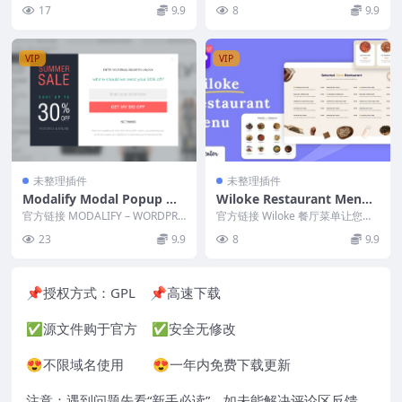
ery Page Builder v2.2 Dow
页面。您可以拖放每个产品的结帐
频编码技术，提供最佳的图像质
17
9.9
8
9.9
页面的内容元素。 官...
量。并且内置的视频增强...
nload
VIP
VIP
未整理插件
未整理插件
Modalify Modal Popup wit
Wiloke Restaurant Menu f
h Cookie Integration Pro
or Elementor v1.0.23
官方链接 MODALIFY – WORDPRE
官方链接 Wiloke 餐厅菜单让您可
1.1.10
SS 的模态和弹出窗口 通过 Co...
以轻松地向顾客呈现令人垂涎的菜
23
9.9
8
9.9
单 创建精美...
📌授权方式：
GPL
📌高速下载
✅源文件购于官方 ✅安全无修改
😍不限域名使用 😍一年内免费下载更新
注意：遇到问题先看“
新手必读
”，如未能解决评论区反馈。