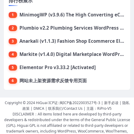
排行榜展示
MinimogWP (v3.9.6) The High Converting eCommerce WordPress Theme
1
Plumbio v2.2 Plumbing Services WordPress Theme
2
Anarkali (v1.1.3) Fashion Shop Ecommerce Elementor Theme
3
Markite (v1.4.0) Digital Marketplace WordPress Theme
4
Elementor Pro v3.33.2 [Activated]
5
网站未上架资源需求反馈专用页面
6
Copyright © 2024 HiGuai ICP证:
闽ICP备2022003527号-3
|
新手必读
|
隐私
政策
|
DMCA
|
联系我们/Contact Us
| 主题：
RiPro-V5
DISCLAIMER：All items listed here are developed by third-party
developers & redistributed under the terms of the General Public License
(GPL). Higuai GPL is not affiliated or related to third-party developers or
trademark owners, including WordPress, WooCommerce, WooThemes,