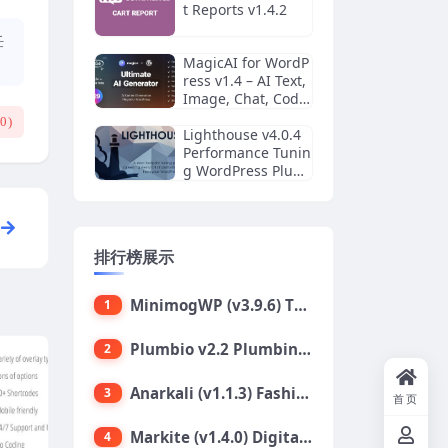
t Reports v1.4.2
任
MagicAI for WordP
ress v1.4 – AI Text,
Image, Chat, Code,
and Voice Generat
(
0
)
or
Lighthouse v4.0.4
Performance Tunin
g WordPress Plugi
n
排行榜展示
MinimogWP (v3.9.6) The High Converting eCommerce WordPress Theme
1
Plumbio v2.2 Plumbing Services WordPress Theme
2
Anarkali (v1.1.3) Fashion Shop Ecommerce Elementor Theme
3
首页
Markite (v1.4.0) Digital Marketplace WordPress Theme
4