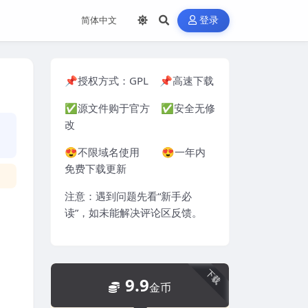
登录
📌授权方式：
GPL
📌高速下载
✅源文件购于官方 ✅安全无修
改
😍不限域名使用 😍一年内
免费下载更新
注意：遇到问题先看“
新手必
读
”，如未能解决评论区反馈。
下载
9.9
金币