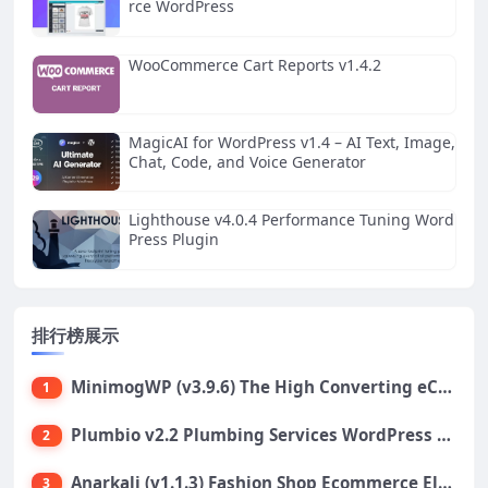
rce WordPress
WooCommerce Cart Reports v1.4.2
MagicAI for WordPress v1.4 – AI Text, Image,
Chat, Code, and Voice Generator
Lighthouse v4.0.4 Performance Tuning Word
Press Plugin
排行榜展示
MinimogWP (v3.9.6) The High Converting eCommerce WordPress Theme
1
Plumbio v2.2 Plumbing Services WordPress Theme
2
Anarkali (v1.1.3) Fashion Shop Ecommerce Elementor Theme
3