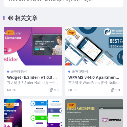
nts v3.0.4
相关文章
VIP
VIP
未整理插件
未整理插件
Widget (E.Slider) v1.0.3 El
WPAMS v44.0 Apartment
ementor Slider Addons
Management System For
官方链接 E.Slider Nulled 是一个 e
官方链接 WordPress 插件 Nulled
lementor 插件滑块 ...
WordPress
的公寓管理系统是管理完整的住
16
9.9
56
9.9
房...
VIP
VIP