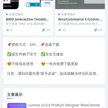
未整理插件
未整理插件
BWD Interactive Timeline
WooCommerce E-Comme
for elementor v1.0
rce Bundle Rate Shipping
官方链接 “BWD 交互式时间轴”是
官方链接 WooCommerce 电子商
一款基于 Elementor 的轻量级 W
v2.0.4
务捆绑运费插件允许您模仿或提供
9
9.9
20
9.9
o...
非凡的捆绑...
📌授权方式：
GPL
📌高速下载
✅源文件购于官方 ✅安全无修改
😍不限域名使用 😍一年内免费下载更新
注意：遇到问题先看“
新手必读
”，如未能解决评论区反馈。
文章展示
Lumise v2.0.6 Product Designer WooComme