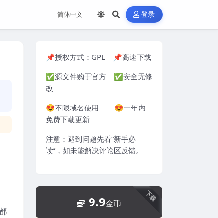
登录
📌授权方式：
GPL
📌高速下载
✅源文件购于官方 ✅安全无修
改
😍不限域名使用 😍一年内
免费下载更新
注意：遇到问题先看“
新手必
读
”，如未能解决评论区反馈。
下载
9.9
金币
都