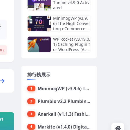
Theme v4.9.0 Activ
ated
MinimogWP (v3.9.
6) The High Conver
任
ting eCommerce W
ordPress Theme
WP Rocket (v3.19.0.
1) Caching Plugin f
or WordPress [Acti
(
0
)
vated]
排行榜展示
MinimogWP (v3.9.6) The High Converting eCommerce WordPress Theme
1
Plumbio v2.2 Plumbing Services WordPress Theme
2
Anarkali (v1.1.3) Fashion Shop Ecommerce Elementor Theme
3
Markite (v1.4.0) Digital Marketplace WordPress Theme
4