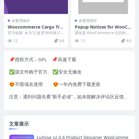
未整理插件
未整理插件
Woocommerce Cargo Trac
Popup Notices for WooCo
king Module For Turkey B
mmerce By WpFactory v1.
官方链接 名为“已发货”的特殊订单
通知是 WooCommerce 在您的商
y Intense v1.12.1
状态– 您可以使用 Yurtiçi Karg...
3.6 Download
店中向客户显示的重要消息，例
12
9.9
13
9.9
如： 产品已...
📌授权方式：
GPL
📌高速下载
✅源文件购于官方 ✅安全无修改
😍不限域名使用 😍一年内免费下载更新
注意：遇到问题先看“
新手必读
”，如未能解决评论区反馈。
文章展示
Lumise v2.0.6 Product Designer WooComme