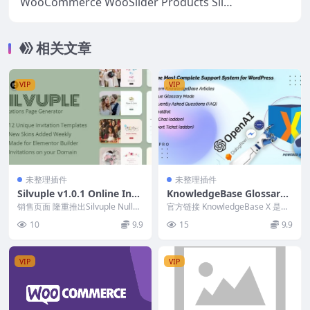
WooCommerce WooSlider Products Slid
eshow (v1.0.22)
相关文章
VIP
VIP
未整理插件
未整理插件
Silvuple v1.0.1 Online Invi
KnowledgeBase Glossary,
tations Maker (Addon For
FAQ & HelpDesk ChatBot
销售页面 隆重推出Silvuple Nulle
官方链接 KnowledgeBase X 是一
Elementor)
d：终极邀请函和 RSVP 生成器...
v7.8.6
款高级 WordPress Kno...
10
9.9
15
9.9
VIP
VIP