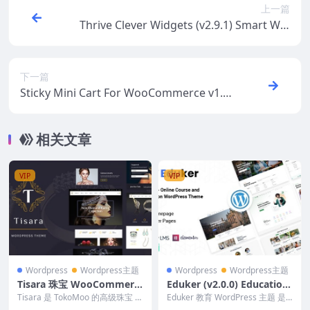
上一篇
Thrive Clever Widgets (v2.9.1) Smart Wid
gets for WordPress
下一篇
Sticky Mini Cart For WooCommerce v1.1.
1
相关文章
VIP
VIP
Wordpress
Wordpress主题
Wordpress
Wordpress主题
Tisara 珠宝 WooCommerc
Eduker (v2.0.0) Education
e 主题 0.9.0
WordPress Theme
Tisara 是 TokoMoo 的高级珠宝 W
Eduker 教育 WordPress 主题 是
ooCommerce 主题，可帮...
一款简约而现代的 WordPre...