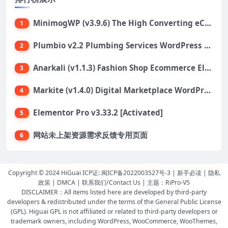
MinimogWP (v3.9.6) The High Converting eCommerce WordPress Theme
1
Plumbio v2.2 Plumbing Services WordPress Theme
2
Anarkali (v1.1.3) Fashion Shop Ecommerce Elementor Theme
3
Markite (v1.4.0) Digital Marketplace WordPress Theme
4
Elementor Pro v3.33.2 [Activated]
5
网站未上架资源需求反馈专用页面
6
Copyright © 2024 HiGuai ICP证:
闽ICP备2022003527号-3
|
新手必读
|
隐私
政策
|
DMCA
|
联系我们/Contact Us
| 主题：
RiPro-V5
DISCLAIMER：All items listed here are developed by third-party
developers & redistributed under the terms of the General Public License
(GPL). Higuai GPL is not affiliated or related to third-party developers or
trademark owners, including WordPress, WooCommerce, WooThemes,