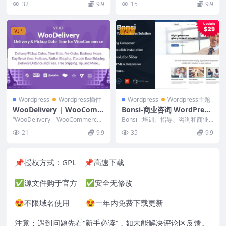
32
9.9
15
9.9
VIP
VIP
Wordpress
Wordpress插件
Wordpress
Wordpress主题
WooDelivery | WooComm
Bonsi-商业咨询 WordPress
erce 的送货和取货日期时间
主题 2.5
“WooDelivery – WooCommerce
Bonsi - 培训、指导、咨询和商业
1.4.3
的送货和取货日期时间” 是...
WordPress 主题是一款高级 Wo...
21
9.9
35
9.9
📌授权方式：
GPL
📌高速下载
✅源文件购于官方 ✅安全无修改
😍不限域名使用 😍一年内免费下载更新
注意：遇到问题先看“
新手必读
”，如未能解决评论区反馈。