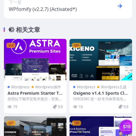
下一篇
WPfomify (v2.2.7) (Activated*)
相关文章
VIP
VIP
Wordpress
Wordpress插件
Wordpress
Wordpress主题
Astra Premium Starter Te
Oxigeno v1.4.1 Sports Clu
mplates v4.4.11 (Activate
b & Team
按照以下顺序安装并激活：安装插
OXIGENO 是一款专为体育俱乐
d)
件后，激活插件。激活后请刷新页
部、运动队和当地体育联盟打造的
79
9.9
16
9.9
面，您将发现该插件已...
WordPre...
VIP
VIP