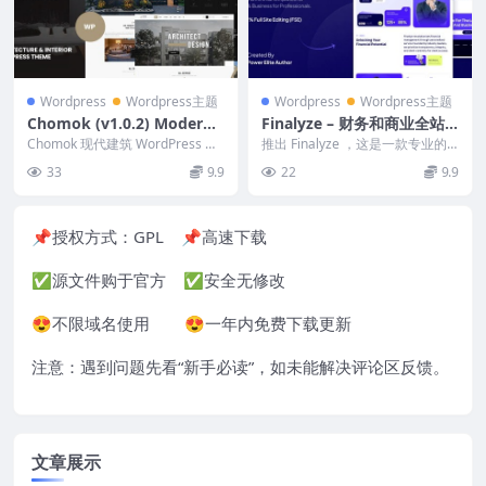
Wordpress
Wordpress主题
Wordpress
Wordpress主题
Chomok (v1.0.2) Modern
Finalyze – 财务和商业全站
Architecture & Interior W
编辑 WordPress 主题 1.0.0
Chomok 现代建筑 WordPress 主
推出 Finalyze ，这是一款专业的
ordPress Theme
题 专为专业建筑师和室内设计网
金融和商业 WordPress 块主
33
9.9
22
9.9
站而...
题，...
📌授权方式：
GPL
📌高速下载
✅源文件购于官方 ✅安全无修改
😍不限域名使用 😍一年内免费下载更新
注意：遇到问题先看“
新手必读
”，如未能解决评论区反馈。
文章展示