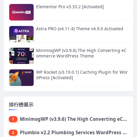
Elementor Pro v3.33.2 [Activated]
Astra PRO (v4.11.4) Theme v4.9.0 Activated
MinimogWP (v3.9.6) The High Converting eC
ommerce WordPress Theme
WP Rocket (v3.19.0.1) Caching Plugin for Wor
dPress [Activated]
排行榜展示
MinimogWP (v3.9.6) The High Converting eCommerce WordPress Theme
1
Plumbio v2.2 Plumbing Services WordPress Theme
2