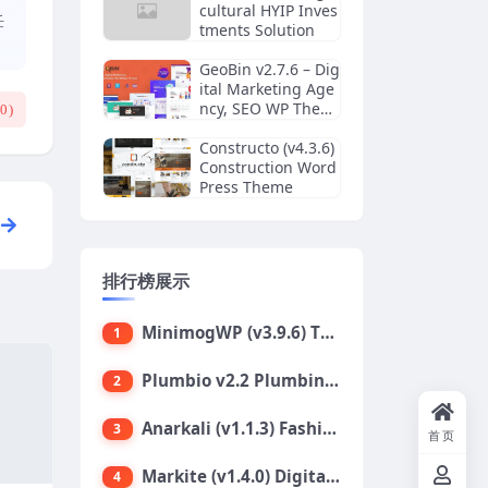
cultural HYIP Inves
任
tments Solution
GeoBin v2.7.6 – Dig
ital Marketing Age
ncy, SEO WP Them
(
0
)
e
Constructo (v4.3.6)
Construction Word
Press Theme
排行榜展示
MinimogWP (v3.9.6) The High Converting eCommerce WordPress Theme
1
Plumbio v2.2 Plumbing Services WordPress Theme
2
Anarkali (v1.1.3) Fashion Shop Ecommerce Elementor Theme
3
首页
Markite (v1.4.0) Digital Marketplace WordPress Theme
4