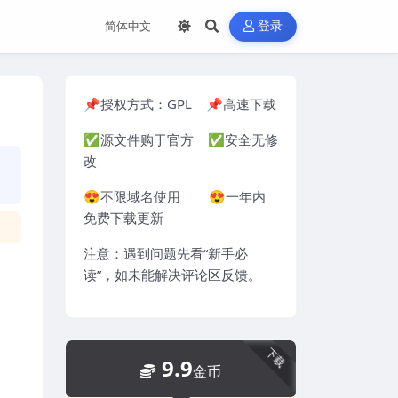
登录
📌授权方式：
GPL
📌高速下载
✅源文件购于官方 ✅安全无修
改
😍不限域名使用 😍一年内
免费下载更新
注意：遇到问题先看“
新手必
读
”，如未能解决评论区反馈。
下载
9.9
金币