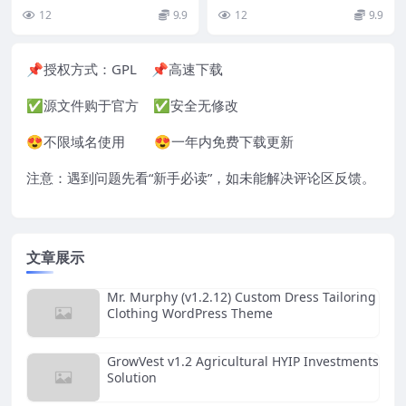
定制的 WordPress 主题，非常
WordPress Theme
维护 WordPress 主题 Nul...
12
9.9
12
9.9
适...
📌授权方式：
GPL
📌高速下载
✅源文件购于官方 ✅安全无修改
😍不限域名使用 😍一年内免费下载更新
注意：遇到问题先看“
新手必读
”，如未能解决评论区反馈。
文章展示
Mr. Murphy (v1.2.12) Custom Dress Tailoring
Clothing WordPress Theme
GrowVest v1.2 Agricultural HYIP Investments
Solution