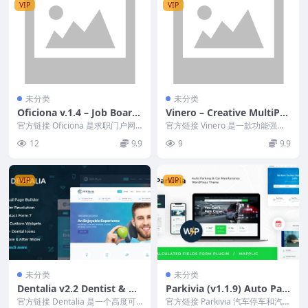
VIP
VIP
未分类
未分类
Oficiona v.1.4 – Job Board
Vinero – Creative MultiPur
HTML Template GPL
pose WordPress Theme v
官方链接 Oficiona 是求职门户网
官方链接 Vinero 是一款功能强
站的求职板网站模板。这个功能强
2.2.1 Download
大、灵活且简洁的 WordPress 多
12
9.9
9
9.9
大且完整的...
用途...
VIP
VIP
未分类
未分类
Dentalia v2.2 Dentist & M
Parkivia (v1.1.9) Auto Par
edical WordPress Theme
king & Car Maintenance
官方链接 Dentalia 是一个高度可
官方链接 Parkivia 汽车停车和汽车