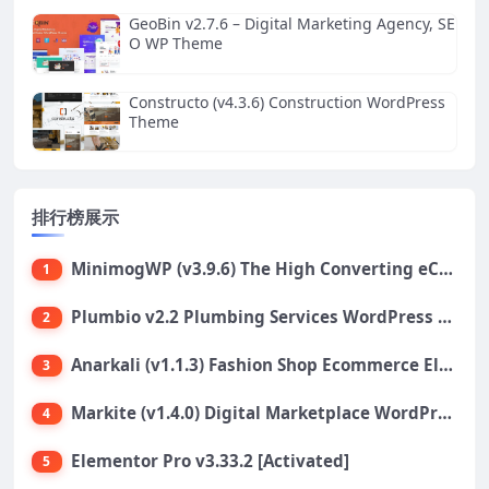
GeoBin v2.7.6 – Digital Marketing Agency, SE
O WP Theme
Constructo (v4.3.6) Construction WordPress
Theme
排行榜展示
MinimogWP (v3.9.6) The High Converting eCommerce WordPress Theme
1
Plumbio v2.2 Plumbing Services WordPress Theme
2
Anarkali (v1.1.3) Fashion Shop Ecommerce Elementor Theme
3
Markite (v1.4.0) Digital Marketplace WordPress Theme
4
Elementor Pro v3.33.2 [Activated]
5