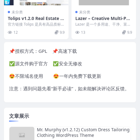
未分类
未分类
Tolips v1.2.0 Real Estate W
Lazer – Creative Multi-Pur
ordPress Theme
pose WordPress Theme v
官方链接 Tolips 是具有高品质标准
Lazer 是一个多用途、干净、富有
的房地产 WordPress 主题。该
1.0
创意、完全响应且功能强大的 Wor
12
9.9
13
9.9
模...
dPres...
📌授权方式：
GPL
📌高速下载
✅源文件购于官方 ✅安全无修改
😍不限域名使用 😍一年内免费下载更新
注意：遇到问题先看“
新手必读
”，如未能解决评论区反馈。
文章展示
Mr. Murphy (v1.2.12) Custom Dress Tailoring
Clothing WordPress Theme