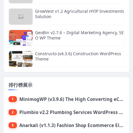
GrowVest v1.2 Agricultural HYIP Investments
Solution
GeoBin v2.7.6 – Digital Marketing Agency, SE
O WP Theme
Constructo (v4.3.6) Construction WordPress
Theme
排行榜展示
MinimogWP (v3.9.6) The High Converting eCommerce WordPress Theme
1
Plumbio v2.2 Plumbing Services WordPress Theme
2
Anarkali (v1.1.3) Fashion Shop Ecommerce Elementor Theme
3