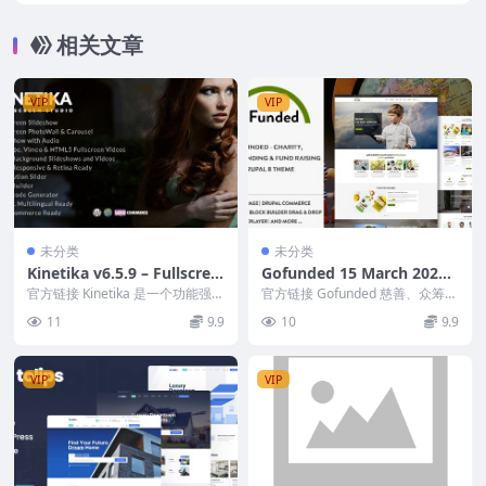
相关文章
VIP
VIP
未分类
未分类
Kinetika v6.5.9 – Fullscree
Gofunded 15 March 2023 –
n Photography Theme
Charity, Crowdfunding &
官方链接 Kinetika 是一个功能强大
官方链接 Gofunded 慈善、众筹和
的全屏摄影主题，受 woocomme
Fund Raising Drupal 9 The
筹款 Drupal 9 主题 Nulle...
11
9.9
10
9.9
r...
me
VIP
VIP