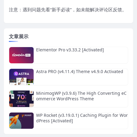
注意：遇到问题先看“
新手必读
”，如未能解决评论区反馈。
文章展示
Elementor Pro v3.33.2 [Activated]
Astra PRO (v4.11.4) Theme v4.9.0 Activated
MinimogWP (v3.9.6) The High Converting eC
ommerce WordPress Theme
WP Rocket (v3.19.0.1) Caching Plugin for Wor
dPress [Activated]