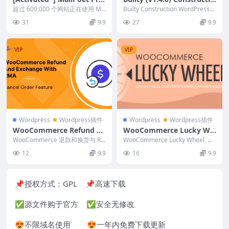
mium (v5.6.2)
n WordPress Theme
超过 600,000 个网站正在使用 Ma
Builty Construction WordPress
ilPoet 与其订阅者保持联系。在
主题 是一个建筑 W...
31
9.9
27
9.9
一...
VIP
VIP
Wordpress
Wordpress插件
Wordpress
Wordpress插件
WooCommerce Refund A
WooCommerce Lucky Wh
nd Exchange With RMA (v
eel Premium v1.2.6 – Spin
WooCommerce 退款和换货与 R
WooCommerce Lucky Wheel 为
3.2.4) Warranty Managem
MA 为您的 WooCommerce 商...
to win
您提供了收集访问您商店的客户...
12
9.9
16
9.9
ent, Refund Policy, Manag
e User Wallet
📌授权方式：
GPL
📌高速下载
✅源文件购于官方 ✅安全无修改
😍不限域名使用 😍一年内免费下载更新