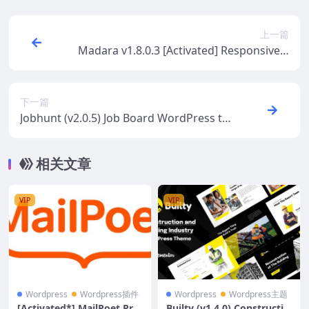
上一篇
Madara v1.8.0.3 [Activated] Responsive a
nd modern WordPress Theme for Mang
a
下一篇
Jobhunt (v2.0.5) Job Board WordPress th
eme for WP Job Manager
相关文章
VIP
VIP
Wordpress
Wordpress插件
Wordpress
Wordpress主题
[Activated*] MailPoet Pre
Builty (v1.4.0) Constructio