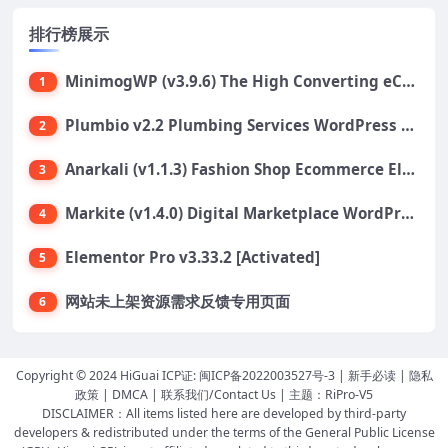
排行榜展示
MinimogWP (v3.9.6) The High Converting eCommerce WordPress Theme
1
Plumbio v2.2 Plumbing Services WordPress Theme
2
Anarkali (v1.1.3) Fashion Shop Ecommerce Elementor Theme
3
Markite (v1.4.0) Digital Marketplace WordPress Theme
4
Elementor Pro v3.33.2 [Activated]
5
网站未上架资源需求反馈专用页面
6
Copyright © 2024 HiGuai ICP证:
闽ICP备2022003527号-3
|
新手必读
|
隐私
政策
|
DMCA
|
联系我们/Contact Us
| 主题：
RiPro-V5
DISCLAIMER：All items listed here are developed by third-party
developers & redistributed under the terms of the General Public License