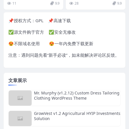
heme
业务创建一个新网站吗？那么Tran
ess Theme
款现代创意响应式多功能 WordP...
11
9.9
28
9.9
sX是一个你可以...
📌授权方式：
GPL
📌高速下载
✅源文件购于官方 ✅安全无修改
😍不限域名使用 😍一年内免费下载更新
注意：遇到问题先看“
新手必读
”，如未能解决评论区反馈。
文章展示
Mr. Murphy (v1.2.12) Custom Dress Tailoring
Clothing WordPress Theme
GrowVest v1.2 Agricultural HYIP Investments
Solution