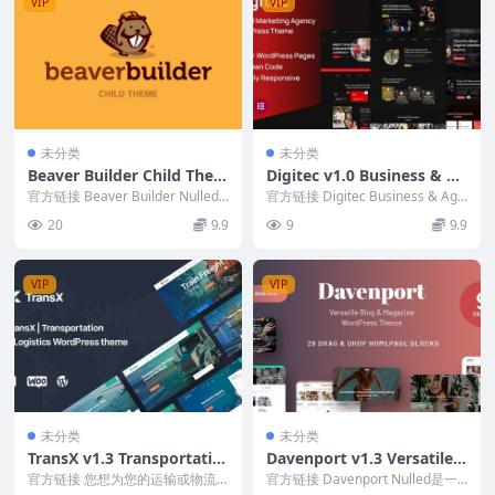
VIP
VIP
未分类
未分类
Beaver Builder Child Them
Digitec v1.0 Business & Ag
e v1.0
ency WordPress Theme
官方链接 Beaver Builder Nulled
官方链接 Digitec Business & Age
是您可以信赖的 WordP...
ncy WordP...
20
9.9
9
9.9
VIP
VIP
未分类
未分类
TransX v1.3 Transportatio
Davenport v1.3 Versatile B
n & Logistics WordPress T
log and Magazine WordPr
官方链接 您想为您的运输或物流
官方链接 Davenport Nulled是一