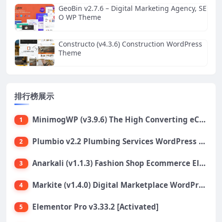
GeoBin v2.7.6 – Digital Marketing Agency, SE
O WP Theme
Constructo (v4.3.6) Construction WordPress
Theme
排行榜展示
MinimogWP (v3.9.6) The High Converting eCommerce WordPress Theme
1
Plumbio v2.2 Plumbing Services WordPress Theme
2
Anarkali (v1.1.3) Fashion Shop Ecommerce Elementor Theme
3
Markite (v1.4.0) Digital Marketplace WordPress Theme
4
Elementor Pro v3.33.2 [Activated]
5