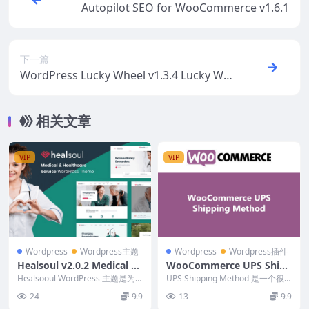
Autopilot SEO for WooCommerce v1.6.1
下一篇
WordPress Lucky Wheel v1.3.4 Lucky Wh
eel Spin and Win
相关文章
VIP
VIP
Wordpress
Wordpress主题
Wordpress
Wordpress插件
Healsoul v2.0.2 Medical Ca
WooCommerce UPS Shipp
re, Home Healthcare Servi
ing Method (v3.7.5)
Healsooul WordPress 主题是为
UPS Shipping Method 是一个很
ce WP Theme
世界各地的健康组织、医疗保健中
好的扩展，可以计算运费。它支持
24
9.9
13
9.9
心...
国...