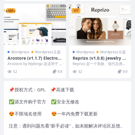
VIP
VIP
Wordpress
Wordpress主题
Wordpress
Wordpress主题
Arostore (v1.1.7) Electroni
Reprizo (v1.0.8) Jewelry &
cs Store WooCommerce T
Watch Shop WordPress T
Arostore by Wpbingo 是适用于 El
Reprizo 是一个美丽、现代且诱人
heme
ectronics Woo...
heme
的 Woocommerce WordPre...
52
9.9
32
9.9
📌授权方式：
GPL
📌高速下载
✅源文件购于官方 ✅安全无修改
😍不限域名使用 😍一年内免费下载更新
注意：遇到问题先看“
新手必读
”，如未能解决评论区反馈。