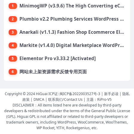
MinimogWP (v3.9.6) The High Converting eCommerce WordPress Theme
1
Plumbio v2.2 Plumbing Services WordPress Theme
2
Anarkali (v1.1.3) Fashion Shop Ecommerce Elementor Theme
3
Markite (v1.4.0) Digital Marketplace WordPress Theme
4
Elementor Pro v3.33.2 [Activated]
5
网站未上架资源需求反馈专用页面
6
Copyright © 2024 HiGuai ICP证:
闽ICP备2022003527号-3
|
新手必读
|
隐私
政策
|
DMCA
|
联系我们/Contact Us
| 主题：
RiPro-V5
DISCLAIMER：All items listed here are developed by third-party
developers & redistributed under the terms of the General Public License
(GPL). Higuai GPL is not affiliated or related to third-party developers or
trademark owners, including WordPress, WooCommerce, WooThemes,
WP Rocket, YITH, Rocketgenius, etc.