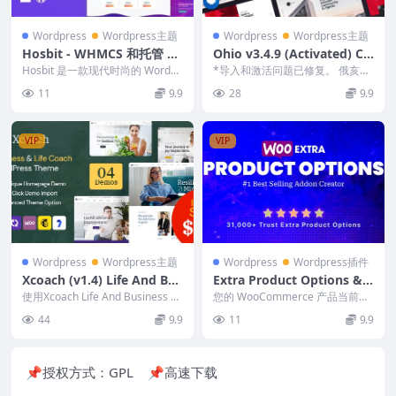
Wordpress
Wordpress主题
Wordpress
Wordpress主题
Hosbit - WHMCS 和托管 W
Ohio v3.4.9 (Activated) Cr
ordPress 主题 1.0
eative Portfolio & Agency
Hosbit 是一款现代时尚的 WordPr
*导入和激活问题已修复。 俄亥俄
ess 主题，专为网络托管公司和
WordPress Theme
创意作品集与代理 WordPress 主
11
9.9
28
9.9
W...
题 经过...
VIP
VIP
Wordpress
Wordpress主题
Wordpress
Wordpress插件
Xcoach (v1.4) Life And Bus
Extra Product Options &
iness Coach WordPress Th
Add-Ons for WooCommer
使用Xcoach Life And Business C
您的 WooCommerce 产品当前的
eme
oach WordPre...
ce 6.5.1
功能是否满足您的需求？您想将条
44
9.9
11
9.9
件逻辑添加...
📌授权方式：
GPL
📌高速下载