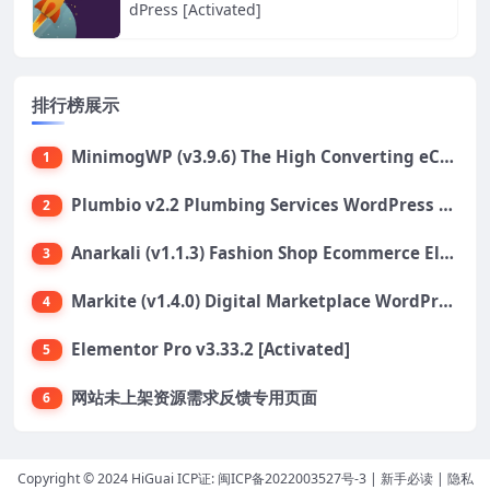
dPress [Activated]
排行榜展示
MinimogWP (v3.9.6) The High Converting eCommerce WordPress Theme
1
Plumbio v2.2 Plumbing Services WordPress Theme
2
Anarkali (v1.1.3) Fashion Shop Ecommerce Elementor Theme
3
Markite (v1.4.0) Digital Marketplace WordPress Theme
4
Elementor Pro v3.33.2 [Activated]
5
网站未上架资源需求反馈专用页面
6
Copyright © 2024 HiGuai ICP证:
闽ICP备2022003527号-3
|
新手必读
|
隐私