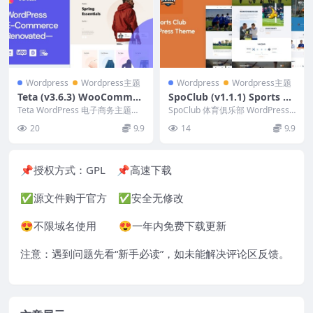
Wordpress
Wordpress主题
Wordpress
Wordpress主题
Teta (v3.6.3) WooCommer
SpoClub (v1.1.1) Sports Cl
ce WordPress Theme
ub WordPress Theme
Teta WordPress 电子商务主题，
SpoClub 体育俱乐部 WordPress
是功能强大、轻量级且外观最美观
主题是适合体育俱乐部、联赛经理
20
9.9
14
9.9
的下一...
的...
📌授权方式：
GPL
📌高速下载
✅源文件购于官方 ✅安全无修改
😍不限域名使用 😍一年内免费下载更新
注意：遇到问题先看“
新手必读
”，如未能解决评论区反馈。