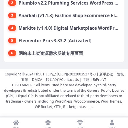
Plumbio v2.2 Plumbing Services WordPress Theme
2
Anarkali (v1.1.3) Fashion Shop Ecommerce Elementor Theme
3
Markite (v1.4.0) Digital Marketplace WordPress Theme
4
Elementor Pro v3.33.2 [Activated]
5
网站未上架资源需求反馈专用页面
6
Copyright © 2024 HiGuai ICP证:
闽ICP备2022003527号-3
|
新手必读
|
隐私
政策
|
DMCA
|
联系我们/Contact Us
| 主题：
RiPro-V5
DISCLAIMER：All items listed here are developed by third-party
developers & redistributed under the terms of the General Public License
(GPL). Higuai GPL is not affiliated or related to third-party developers or
trademark owners, including WordPress, WooCommerce, WooThemes,
WP Rocket, YITH, Rocketgenius, etc.