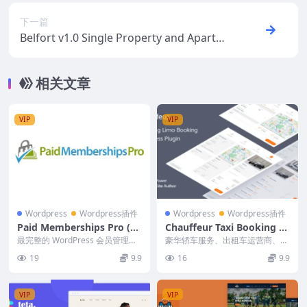
下一篇
Belfort v1.0 Single Property and Apartme
nt Theme
相关文章
VIP
VIP
Wordpress
Wordpress插件
Wordpress
Wordpress插件
Paid Memberships Pro (v
Chauffeur Taxi Booking Sy
3.3.3) + All Addons Pack
stem for WordPress v8.1
最完整的 WordPress 会员管理和
豪华轿车服务、出租车运营商、汽
[Addons Update]
会员订阅插件。限制内容，通过定
车租赁。无论您选择哪种业务，司
19
9.9
16
9.9
期付款管理...
机出租车预订系统都是...
VIP
VIP