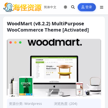
登录
WoodMart (v8.2.2) MultiPurpose
WooCommerce Theme [Activated]
资源分类:
Wordpress
浏览热度: (204)